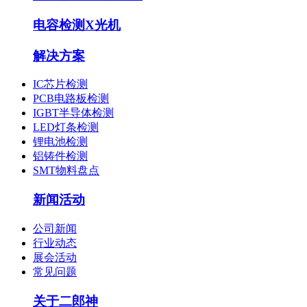
电容检测X光机
解决方案
IC芯片检测
PCB电路板检测
IGBT半导体检测
LED灯条检测
锂电池检测
铝铸件检测
SMT物料盘点
新闻活动
公司新闻
行业动态
展会活动
常见问题
关于二郎神