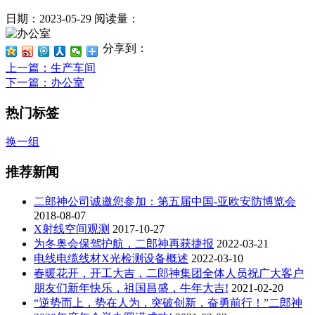
日期：2023-05-29
阅读量：
分享到：
上一篇
：生产车间
下一篇
：办公室
热门标签
换一组
推荐新闻
二郎神公司诚邀您参加：第五届中国-亚欧安防博览会
2018-08-07
X射线空间观测
2017-10-27
为冬奥会保驾护航，二郎神再获捷报
2022-03-21
电线电缆线材X光检测设备概述
2022-03-10
春暖花开，开工大吉，二郎神集团全体人员祝广大客户
朋友们新年快乐，祖国昌盛，牛年大吉!
2021-02-20
“逆势而上，势在人为，突破创新，奋勇前行！”二郎神