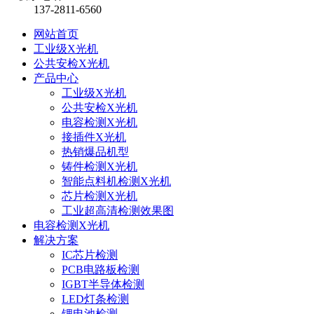
137-2811-6560
网站首页
工业级X光机
公共安检X光机
产品中心
工业级X光机
公共安检X光机
电容检测X光机
接插件X光机
热销爆品机型
铸件检测X光机
智能点料机检测X光机
芯片检测X光机
工业超高清检测效果图
电容检测X光机
解决方案
IC芯片检测
PCB电路板检测
IGBT半导体检测
LED灯条检测
锂电池检测