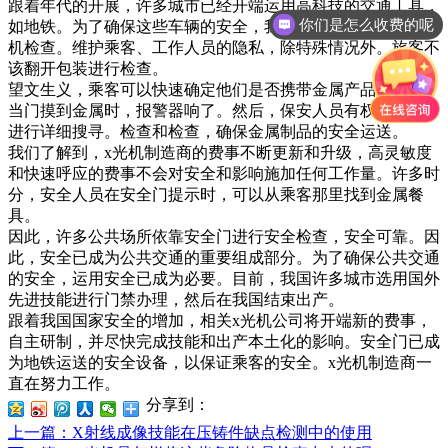
跟着年代的开展，许多城市已经开端运用高科技的交通工具，
你们是怎么收费的呢
如地铁。为了确保这些车辆的安全，我们需求进行严厉的x光
机检查。维护乘客、工作人员的隐私，除特殊情况外。旅客不
该翻开包装进行检查。
望文生义，乘客可以快速确定他们是否携带金属产品通过门。
当门摸到金属时，报警器响了。然后，保安人员有权要求乘客
进行详细搜寻。检查和检查，确保金属制品的安全运送。
我们了解到，x光机制造商的费事不断更新和升级，高灵敏度
和快速呼应的费事不会对安全和影响施加任何工作量。许多时
分，安全人员在安全门提示时，可以从乘客那里找到金属餐
具。
因此，许多公共场所依靠安全门进行安全检查，安全可靠。因
此，安全已成为公共交通的重要组成部分。为了确保公共交通
的安全，运用安全已成为必要。目前，我国许多城市选用国外
先进技能进行门禁办理，然后在我国结束出产。
跟着我国国家安全的增加，相关x光机公司将开端新的费事，
自主研制，并尽快完成技能和出产本土化的影响。安全门已成
为地铁运送的安全设备，以保证乘客的安全。x光机制造商一
直在努力工作。
分享到：
上一篇
：X射线成像技能在压铸件缺点检测中的使用