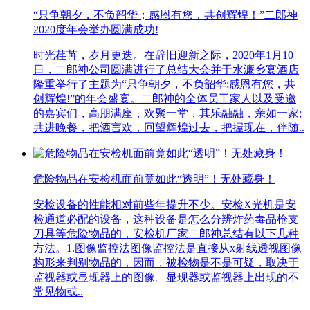
“只争朝夕，不负韶华；感恩有您，共创辉煌！”二郎神
2020度年会举办圆满成功!
时光荏苒，岁月更迭。在辞旧迎新之际，2020年1月10
日，二郎神公司圆满进行了总结大会并于水濂乡宴酒店
隆重举行了主题为“只争朝夕，不负韶华;感恩有您，共
创辉煌!”的年会盛宴。二郎神的全体员工家人以及受邀
的嘉宾们，高朋满座，欢聚一堂，其乐融融，亲如一家;
共进晚餐，把酒言欢，回望辉煌过去，把握现在，伴随..
危险物品在安检机面前竟如此“透明”！无处藏身！
安检设备的性能相对前些年提升不少。安检X光机是安
检通道必配的设备，这种设备是怎么分辨炸药毒品枪支
刀具等危险物品的，安检机厂家二郎神总结有以下几种
方法。1.图像监控法图像监控法是直接从x射线透视图像
构形来判别物品的，因而，被检物是不是可疑，取决于
监视器或显现器上的图像。显现器或监视器上出现的不
常见物或..