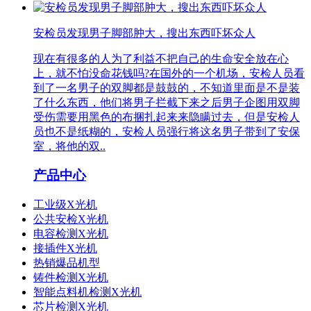
安检员发现男子脚部肿大，搜出东西吓坏众人
现在有很多的人为了利益不把自己的生命安全放在心
上，就不怕没命花钱吗?在国外的一个机场，安检人员看
到了一名男子的双脚都是鼓鼓的，不知道里面是不是装
了什么东西，他们将男子拦截下来之后男子企图用双脚
受伤需要用黑色的布捆扎起来来隐瞒过去，但是安检人
员也不是纸糊的，安检人员强行将这名男子带到了安保
室，将他的双..
产品中心
工业级X光机
公共安检X光机
电容检测X光机
接插件X光机
热销爆品机型
铸件检测X光机
智能点料机检测X光机
芯片检测X光机