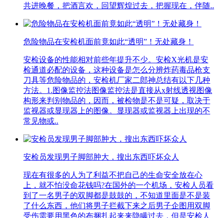
共进晚餐，把酒言欢，回望辉煌过去，把握现在，伴随..
危险物品在安检机面前竟如此“透明”！无处藏身！
安检设备的性能相对前些年提升不少。安检X光机是安
检通道必配的设备，这种设备是怎么分辨炸药毒品枪支
刀具等危险物品的，安检机厂家二郎神总结有以下几种
方法。1.图像监控法图像监控法是直接从x射线透视图像
构形来判别物品的，因而，被检物是不是可疑，取决于
监视器或显现器上的图像。显现器或监视器上出现的不
常见物或..
安检员发现男子脚部肿大，搜出东西吓坏众人
现在有很多的人为了利益不把自己的生命安全放在心
上，就不怕没命花钱吗?在国外的一个机场，安检人员看
到了一名男子的双脚都是鼓鼓的，不知道里面是不是装
了什么东西，他们将男子拦截下来之后男子企图用双脚
受伤需要用黑色的布捆扎起来来隐瞒过去，但是安检人