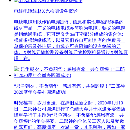
电线电缆线材X光检测设备概述
电线电缆用以传输电(磁)能，信息和实现电磁能转换的
线材产品。广义的电线电缆亦简称为电缆，狭义的电缆
是指绝缘电缆，它可定义为:由下列部分组成的集合体;一
根或多根绝缘线芯，以及它们各自可能具有的包覆层，
总保护层及外护层，电缆亦可有附加的没有绝缘的导
体。X射线异物检测设备射线异物检测机是通过X射线原
理，在..
“只争朝夕，不负韶华；感恩有您，共创辉煌！”二郎神
2020度年会举办圆满成功!
时光荏苒，岁月更迭。在辞旧迎新之际，2020年1月10
日，二郎神公司圆满进行了总结大会并于水濂乡宴酒店
隆重举行了主题为“只争朝夕，不负韶华;感恩有您，共
创辉煌!”的年会盛宴。二郎神的全体员工家人以及受邀
的嘉宾们，高朋满座，欢聚一堂，其乐融融，亲如一家;