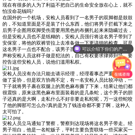
现在有很多的人为了利益不把自己的生命安全放在心上，就不
怕没命花钱吗?
在国外的一个机场，安检人员看到了一名男子的双脚都是鼓鼓
的，不知道里面是不是装了什么东西，他们将男子拦截下来之
后男子企图用双脚受伤需要用黑色的布捆扎起来来隐瞒过去，
但是安检人员也不是纸糊的，安检人员强行将这名男子带到了
安保室，将他的双裤管拉上去准备做一下更详细的检查，可是
可以介绍下你们的产品么
这名男子一点也不配合，该男子百般阻扰安检人员进行检查，
声称安检人员这样子做是犯法的，自己有权要求律师到场，要
控告这些安检人员，说他们滥用私权。
安检人员没有办法只能去请示经理，经理看事态严重也就稍稍
做了妥协，但是双方协商不定，有一名安检人员比较冲动，一
下子就将男子裹在双腿上的黑色麻布撕了下来，结果让他们都
很震惊，原来这黑色麻布里面装着的是几条蛇，这个男子的胆
子还真的是大啊，走私什么不好非要走私蛇呢，万一这些蛇咬
了他的脚那可怎么办?真的是为了钱连命都不要了啊，这种人
太可怕了。
安检人员立马通知了警察，警察到达现场将这名男子带走。经
男子坦白，他是一名蛇贩子，平时主要负责联络一些买家买一